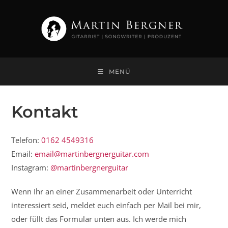
Zum
Inhalt
springen
MENÜ
Kontakt
Telefon:
0162 4549316
Email:
email@martinbergnerguitar.com
Instagram:
@martinbergnerguitar
Wenn Ihr an einer Zusammenarbeit oder Unterricht
interessiert seid, meldet euch einfach per Mail bei mir,
oder füllt das Formular unten aus. Ich werde mich