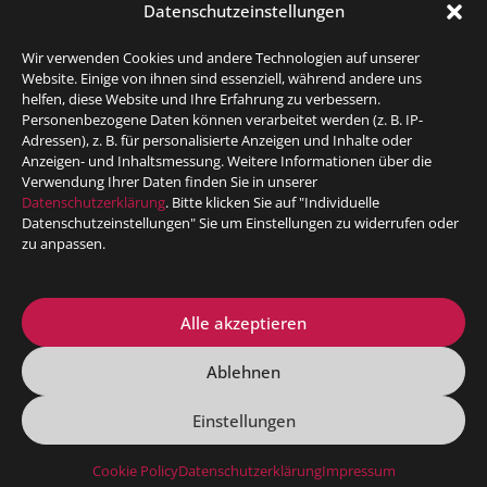
Ich habe die Datenschutzerklärung zur Kenntnis
Datenschutzeinstellungen
genommen. Ich stimme zu, dass meine Angaben und
Wir verwenden Cookies und andere Technologien auf unserer
Daten zur Beantwortung meiner Anfrage
Website. Einige von ihnen sind essenziell, während andere uns
elektronisch erhoben und gespeichert werden.
helfen, diese Website und Ihre Erfahrung zu verbessern.
Hinweis: Sie können Ihre Einwilligung jederzeit für die
Personenbezogene Daten können verarbeitet werden (z. B. IP-
Adressen), z. B. für personalisierte Anzeigen und Inhalte oder
Zukunft per E-Mail an
Anzeigen- und Inhaltsmessung. Weitere Informationen über die
email@martinbergnerguitar.com widerrufen.
Verwendung Ihrer Daten finden Sie in unserer
Datenschutzerklärung
. Bitte klicken Sie auf "Individuelle
Datenschutzeinstellungen" Sie um Einstellungen zu widerrufen oder
zu anpassen.
Klicke hier, um Marketing-Cookies zu akzeptieren und
diesen Inhalt zu aktivieren
Alle akzeptieren
Anfrage senden
Ablehnen
Einstellungen
Datenschutzerklärung
Impressum
Cookie Policy
Datenschutzerklärung
Impressum
© 2026 Martin Bergner